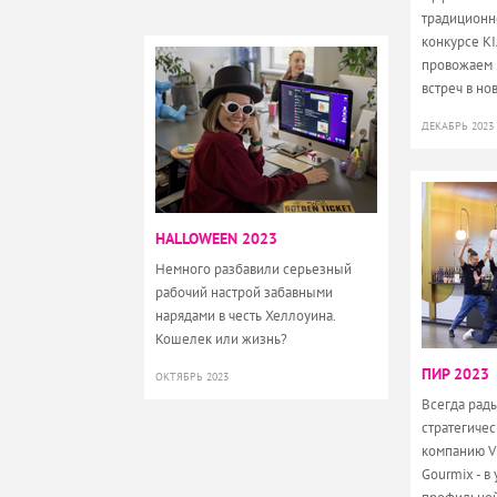
традиционн
конкурсе K
провожаем 
встреч в но
ДЕКАБРЬ 2023
HALLOWEEN 2023
Немного разбавили серьезный
рабочий настрой забавными
нарядами в честь Хеллоуина.
Кошелек или жизнь?
ПИР 2023
ОКТЯБРЬ 2023
Всегда рад
стратегичес
компанию V
Gourmix - в