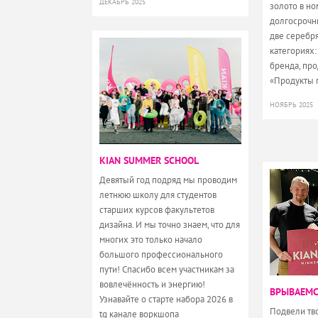
ДЕКАБРЬ 2025
золото в н
долгосрочн
две серебр
категориях:
бренда, про
«Продукты 
НОЯБРЬ 2025
KIAN SUMMER SCHOOL
Девятый год подряд мы проводим
летнюю школу для студентов
старших курсов факультетов
дизайна. И мы точно знаем, что для
многих это только начало
большого профессионального
пути! Спасибо всем участникам за
вовлечённость и энергию!
ВРЫВАЕМС
Узнавайте о старте набора 2026 в
Подвели тво
tg канале воркшопа