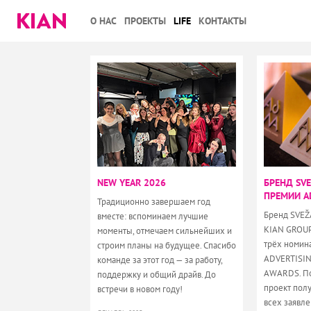
О НАС
ПРОЕКТЫ
LIFE
КОНТАКТЫ
NEW YEAR 2026
БРЕНД SV
ПРЕМИИ A
Традиционно завершаем год
Бренд SVEŽ
вместе: вспоминаем лучшие
KIAN GROUP
моменты, отмечаем сильнейших и
трёх номин
строим планы на будущее. Спасибо
ADVERTISI
команде за этот год — за работу,
AWARDS. По
поддержку и общий драйв. До
проект пол
встречи в новом году!
всех заявле