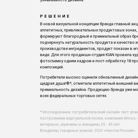
РЕШЕНИЕ
В новой визуальной концепции бренда главный акц
аппетитных, привлекательных продуктовых зонах,
формируют благородный и премиальный образ бр
подчеркнуть натуральность продукта и качество 
производстве ингредиентов, продукт показан в е
виде. Для этого продакшн-студия KIAN провела х
фотосъемку одним кадром и пост-обработку 18 п
композиций.
Потребители высоко оценили обновленный дизайн
щедрая душа!®*, отметили аппетитный внешний ви
премиальность дизайна. Продукцию бренда уже м
всех федеральных торговых сетях.
*
Исследование: потребительский онлайн тест упа
построением виртуальной полки, компания Ипсос, 
интервью, мужчины и женщины 25 - 45 лет.
Владелец товарных знаков: ООО «Нестле Россия».