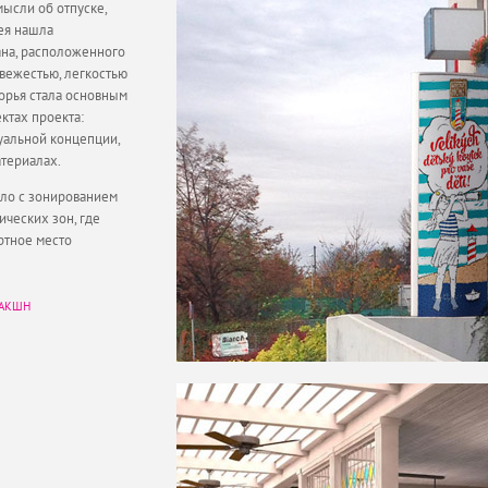
мысли об отпуске,
дея нашла
на, расположенного
свежестью, легкостью
орья стала основным
ктах проекта:
уальной концепции,
териалах.
ло с зонированием
ических зон, где
ртное место
АКШН