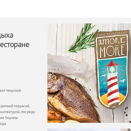
дыха
ресторане
оект Чешской
громной террасой,
рхитектурой, посреди
олке тишины
ода.