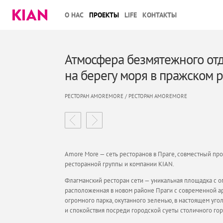
О НАС
ПРОЕКТЫ
LIFE
КОНТАКТЫ
Атмосфера безмятежного от
на берегу моря в пражском 
РЕСТОРАН AMOREMORE / РЕСТОРАН AMOREMORE
Amore More — сеть ресторанов в Праге, совместный пр
ресторанной группы и компании KIAN.
Флагманский ресторан сети — уникальная площадка с о
расположенная в новом районе Праги с современной а
огромного парка, окутанного зеленью, в настоящем уг
и спокойствия посреди городской суеты столичного гор