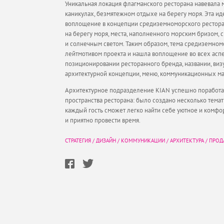
Уникальная локация флагманского ресторана навевала 
каникулах, безмятежном отдыхе на берегу моря. Эта и
воплощение в концепции средиземноморского рестора
на берегу моря, места, наполненного морским бризом, 
и солнечным светом. Таким образом, тема средиземном
лейтмотивом проекта и нашла воплощение во всех аспе
позиционировании ресторанного бренда, названии, виз
архитектурной концепции, меню, коммуникационных ма
Архитектурное подразделение KIAN успешно поработа
пространства ресторана: было создано несколько темат
каждый гость сможет легко найти себе уютное и комфо
и приятно провести время.
СТРАТЕГИЯ
/
ДИЗАЙН
/
КОММУНИКАЦИИ
/
АРХИТЕКТУРА
/
ПРОД