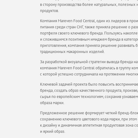
в сторону производства более натуральных, полезных 
продуктов.
Компания Mareven Food Central, один из лидеров в про
питания среди стран СНГ, также приняла решение о раз
портфеля своего ключевого бренда. Пользуясь накопл
и сложившимся позитивным имиджем бренда в категор
приготовления, компания приняла решение развивать б
традиционных макаронных изделий.
За разработкой визуальной стратегии вывода бренда н
компания Mareven Food Central обратилась в группу ко
с которой успешно сотрудничала на протяжении многих
Ключевой задачей проекта было повысить воспринима
бренда, создать образ качественного продукта, произв
сырья по европейским технологиям, сохранив узнаваем
образа марки.
Предложенное решение формирует четкий бренд-блок
сохранению ключевого цветового кода марки, при это
к дизайну и динамичная аппетитная продуктовая зона с
и яркий образ.